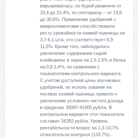
варьировалась: по бурой ржавчине от
10,4 до 23,4%, по септориозу – от 19,8
до 30,6%. Применение удобрений с
микроэлементами способствовало
росту урожайности озимой пшеницы на
3,7-6,1 ц/га, что соответствует 6,9
11,5%. Кроме того, наблюдалось
увеличение содержания сырой
клейковины в зерне на 1,5-2,6% и белка
на 0,8-1,4%, по сравнению с
показателями контрольного варианта.
С учетом доступной цены изучаемых
удобрений, их исполь зование на
посевах озимой пшеницы привело к
увеличению условного чистого дохода
в пределах 39087-41905 руб/га. В
контрольном варианте этот показатель
составил 36392 руб/га. Уровень
рентабельности возрос на 1,3-10,7%
относительно контроля (133,7%).