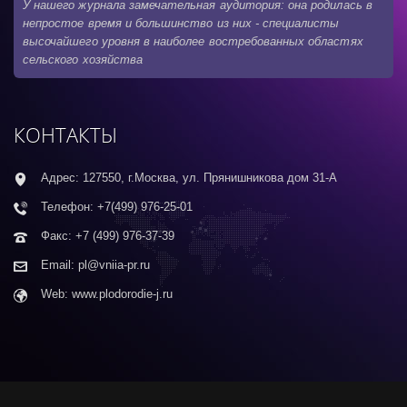
У нашего журнала замечательная аудитория: она родилась в
непростое время и большинство из них - специалисты
высочайшего уровня в наиболее востребованных областях
сельского хозяйства
КОНТАКТЫ
Адрес: 127550, г.Москва, ул. Прянишникова дом 31-А
Телефон: +7(499) 976-25-01
Факс: +7 (499) 976-37-39
Email: pl@vniia-pr.ru
Web: www.plodorodie-j.ru