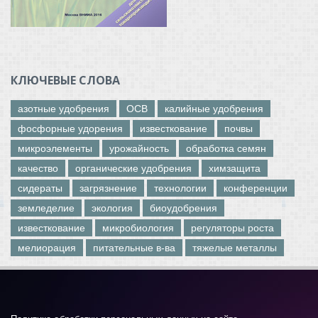
КЛЮЧЕВЫЕ СЛОВА
азотные удобрения
ОСВ
калийные удобрения
фосфорные удорения
известкование
почвы
микроэлементы
урожайность
обработка семян
качество
органические удобрения
химзащита
сидераты
загрязнение
технологии
конференции
земледелие
экология
биоудобрения
известкование
микробиология
регуляторы роста
мелиорация
питательные в-ва
тяжелые металлы